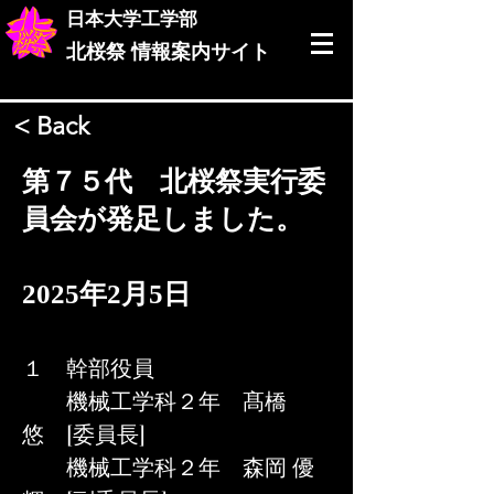
日本大学工学部
北桜祭
情報案内サイト
< Back
第７５代 北桜祭実行委
員会が発足しました。
2025年2月5日
１　幹部役員
　　機械工学科２年　髙橋 
悠　[委員長]
　　機械工学科２年　森岡 優