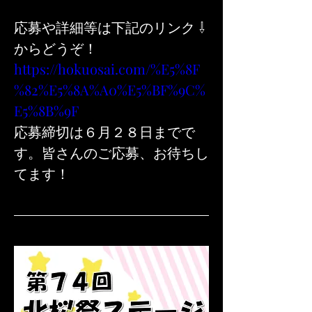
応募や詳細等は下記のリンク ⇩ 
からどうぞ！
https://hokuosai.com/%E5%8F
%82%E5%8A%A0%E5%BF%9C%
E5%8B%9F
応募締切は６月２８日までで
す。皆さんのご応募、お待ちし
てます！