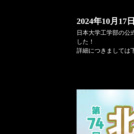
2024年10月17
日本大学工学部の公
した！
詳細につきましては下
www.ce.nihon-u.ac.jp
学園祭「第74回北桜祭