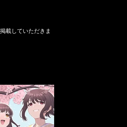
掲載していただきま
&emsp;今週末の１０月１９日（土）・２０日（日）の２日間、日本大学工学部の学園祭「北桜祭」が開催されます。７４回目となる今年度の北桜祭では、各企画の実施及び各団体の模擬店、展示、ステージ発表等を行います。