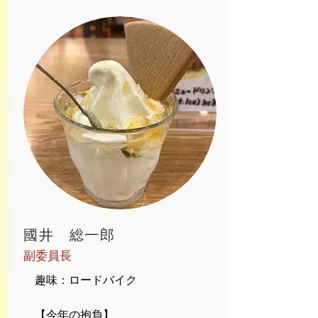
​國井 総一郎
​副委員長
趣味：ロードバイク
【今年の抱負】