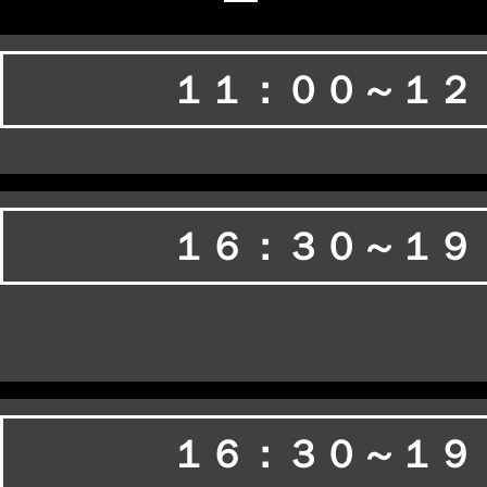
１１：００～１２
１６：３０～１９
１６：３０～１９