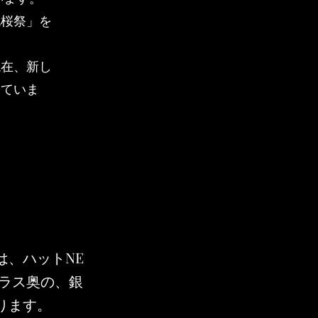
北桜祭」を
現在、新し
していま
は、ハットNE
テラス奥の、銀
ります。