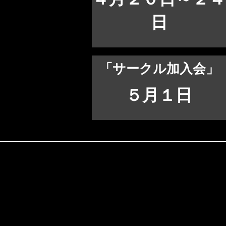
日
「サークル加入会
」
​５月１日