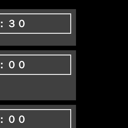
：３０
：００
：００